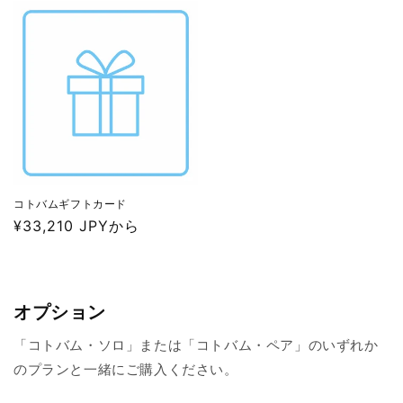
価
価
格
格
コトバムギフトカード
通
¥33,210 JPYから
常
価
格
オプション
「コトバム・ソロ」または「コトバム・ペア」のいずれか
のプランと一緒にご購入ください。