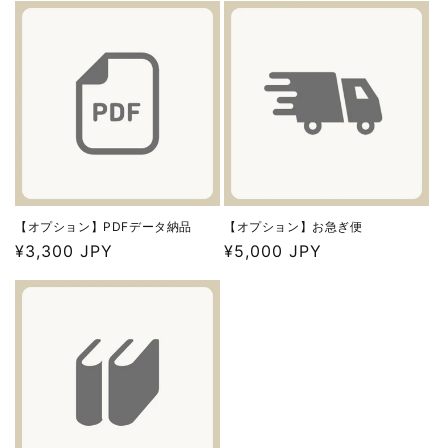
【オプション】PDFデータ納品
【オプション】お急ぎ便
通
¥3,300 JPY
通
¥5,000 JPY
常
常
価
価
格
格